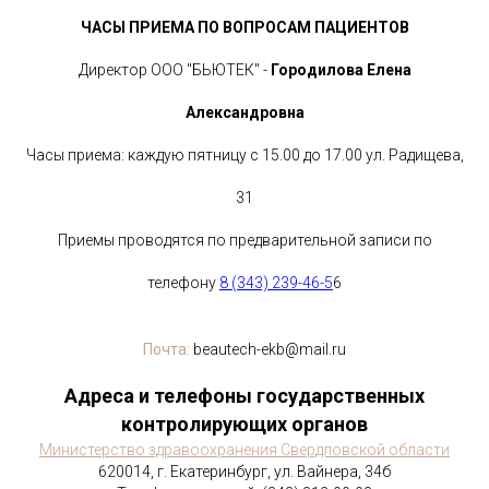
Call-центр:
+7(343) 239-46-56
ЧАСЫ ПРИЕМА ПО ВОПРОСАМ ПАЦИЕНТОВ
Мобильный:
+7(922) 122-31-31
Директор ООО "БЬЮТЕК" -
Городилова Елена
WhatsApp:
+7(922) 122-31-31
Александровна
Почта:
beautech-ekb@mail.ru
Часы приема: каждую пятницу с 15.00 до 17.00 ул. Радищева,
Адрес:
Россия, Екатеринбург
Улица Радищева, строение 31
31
(вход с ул. Сакко и Ванцетти)
Приемы проводятся по предварительной записи по
телефону
8 (343) 239-46-5
6
Почта:
beautech-ekb@mail.ru
Адреса и телефоны государственных
контролирующих органов
Министерство здравоохранения Свердловской области
620014, г. Екатеринбург, ул. Вайнера, 34б