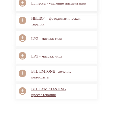
+
+
RSL - скульптурирование
Lumecca - удаление пигментации
HELEO4 - фотодинамическая
+
терапия
+
LPG - массаж тела
+
LPG - массаж лица
BTL EMTONE - лечение
+
целлюлита
BTL LYMPHASTIM -
+
прессотерапия