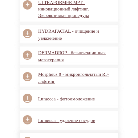
ULTRAFORMER MPT -
+
инновационный лифтинг.
Эксклюзивная процедура
HYDRAFACIAL - очищение и
+
увлажнение
DERMADROP - безинъекционная
+
мезотерапия
Morpheus 8 - микроигольчатый RF-
+
лифтинг
+
Lumecca - фотоомоложение
+
Lumecca - удаление сосудов